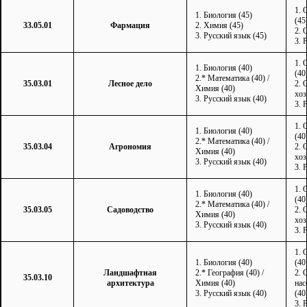
1. 
1. Биология (45)
(45
33.05.01
Фармация
2. Химия (45)
2. 
3. Русский язык (45)
3. 
1. 
1. Биология (40)
(40
2.* Математика (40) /
35.03.01
Лесное дело
2. 
Химия (40)
хоз
3. Русский язык (40)
3. 
1. 
1. Биология (40)
(40
2.* Математика (40) /
35.03.04
Агрономия
2. 
Химия (40)
хоз
3. Русский язык (40)
3. 
1. 
1. Биология (40)
(40
2.* Математика (40) /
35.03.05
Садоводство
2. 
Химия (40)
хоз
3. Русский язык (40)
3. 
1. 
1. Биология (40)
(40
Ландшафтная
2.* География (40) /
2. 
35.03.10
архитектура
Химия (40)
нас
3. Русский язык (40)
(40
3. 