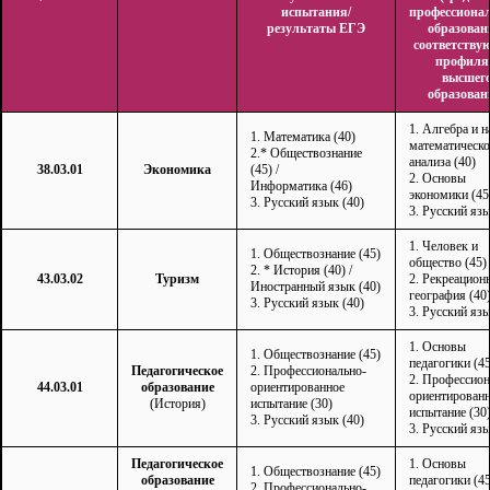
испытания/
профессиона
результаты ЕГЭ
образован
соответству
профиля
высшег
образован
1. Алгебра и н
1. Математика (40)
математическо
2.* Обществознание
анализа (40)
38.03.01
Экономика
(45) /
2. Основы
Информатика (46)
экономики (45
3. Русский язык (40)
3. Русский язы
1. Человек и
1. Обществознание (45)
общество (45)
2. * История (40) /
43.03.02
Туризм
2. Рекреацион
Иностранный язык (40)
география (40
3. Русский язык (40)
3. Русский язы
1. Основы
1. Обществознание (45)
педагогики (45
Педагогическое
2. Профессионально-
2. Профессион
44.03.01
образование
ориентированное
ориентирован
(История)
испытание (30)
испытание (30
3. Русский язык (40)
3. Русский язы
Педагогическое
1. Основы
1. Обществознание (45)
образование
педагогики (45
2. Профессионально-