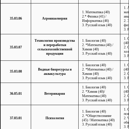
1. 
1. Математика (40)
мат
2.* Физика (41) /
ана
35.03.06
Агроинженерия
Информатика (46)
2. 
3. Русский язык (40)
физ
3. 
1. 
Технология производства
1. Биология (40)
(40
и переработки
2. *Математика (40) /
35.03.07
2. 
сельскохозяйственной
Химия (40)
хоз
продукции
3. Русский язык (40)
3. 
1. Биология (40)
1. 
Водные биоресурсы и
2. *Математика (40) /
(40
35.03.08
аквакультура
Химия (40)
2. 
3. Русский язык (40)
3. 
1. Биология (40)
1. 
2. *Химия (40)/
(40
36.05.01
Ветеринария
Математика (40)
2. 
3. Русский язык (40)
3. 
1. 
1. Биология (40)
пси
2. *Обществознание
37.03.01
Психология
2. 
(45) / Математика (40)
общ
3. Русский язык (40)
3. 