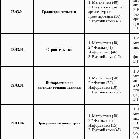
мат
1. Математика (40)
ана
2. Рисунок и черчение:
2. 
07.03.04
Градостроительство
архитектурное
чер
проектирование (30)
арх
3. Русский язык (40)
про
3. 
1. 
1. Математика (40)
мат
2.* Физика (41) /
ана
08.03.01
Строительство
Информатика (46)
2. 
3. Русский язык (40)
физ
3. 
1. 
мат
1. Математика (50)
ана
Информатика и
2.* Физика (50) /
09.03.01
2 
вычислительная техника
Информатика (50)
пр
3. Русский язык (50)
(50
3. 
1. 
мат
1. Математика (50)
ана
2.* Физика (50) /
09.03.04
Программная инженерия
2. 
Информатика (55)
пр
3. Русский язык (45)
(55
3. 