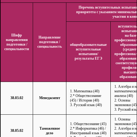
Перечень вступительных испытан
приоритета с указанием минимальн
участия в кон
вступител
испытан
Шифр
на базе
Направление
направления
профессиона
подготовки /
подготовки /
общеобразовательные
образова
специальность
специальности
вступительные
(среднег
испытания/
профессиона
результаты ЕГЭ
образован
соответству
профиля
высшег
образован
1. Алгебра и н
1. Математика (40)
математическо
2.* Обществознание
анализа (40)
38.03.02
Менеджмент
(45) / История (40)
2. Основы
3. Русский язык (40)
экономики (45
3. Русский язы
1. Основы
1. Обществознание (45)
экономики (45
Таможенное
2.* Информатика (46) /
2. Алгебра и н
38.05.02
дело
Иностранный язык (40)
математическо