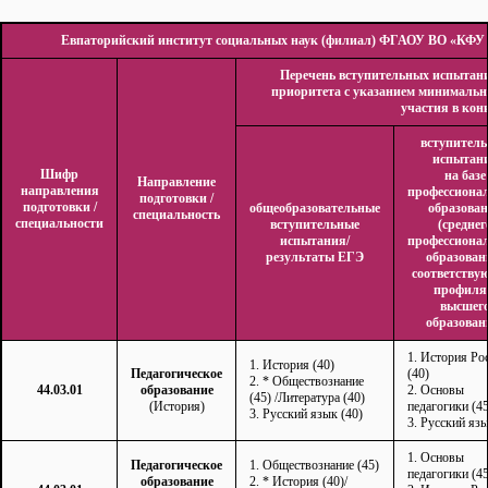
Евпаторийский институт социальных наук (филиал) ФГАОУ ВО «КФУ и
Перечень вступительных испытан
приоритета с указанием минимальн
участия в кон
вступител
испытан
Шифр
на базе
Направление
направления
профессиона
подготовки /
подготовки /
общеобразовательные
образова
специальность
специальности
вступительные
(среднег
испытания/
профессиона
результаты ЕГЭ
образован
соответству
профиля
высшег
образован
1. История Ро
1. История (40)
Педагогическое
(40)
2. * Обществознание
44.03.01
образование
2. Основы
(45) /Литература (40)
(История)
педагогики (45
3. Русский язык (40)
3. Русский язы
1. Основы
Педагогическое
1. Обществознание (45)
педагогики (45
образование
2. * История (40)/