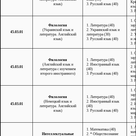
Кры
язык)
3. Русский язык (40)
язы
3. 
1. 
Филология
1. Литература (40)
зар
(Украинский язык и
2. Украинский язык и
лит
45.03.01
литература. Английский
литература (30)
2. 
язык)
3. Русский язык (40)
и л
3. 
1. 
зар
Филология
1. Литература (40)
лит
(Английский язык и
2. Иностранный язык
45.03.01
2. 
литература с изучением
(40)
язы
второго иностранного)
3. Русский язык (40)
мир
3. 
1. 
зар
Филология
1. Литература (40)
лит
(Немецкий язык и
2. Иностранный язык
45.03.01
2. 
литература. Английский
(40)
язы
язык)
3. Русский язык (40)
мир
3. 
1. 
1. Математика (40)
мат
Интеллектуальные
2. * Обществознание