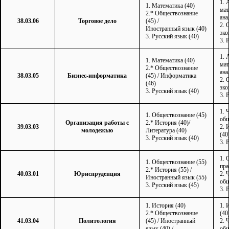
1. 
1. Математика (40)
мат
2.* Обществознание
ана
38.03.06
Торговое дело
(45) /
2. 
Иностранный язык (40)
эко
3. Русский язык (40)
3. 
1. 
1. Математика (40)
мат
2.* Обществознание
ана
38.03.05
Бизнес-информатика
(45) / Информатика
2. 
(46)
эко
3. Русский язык (40)
3. 
1. 
1. Обществознание (45)
общ
Организация работы с
2.* История (40)/
39.03.03
2. 
молодежью
Литература (40)
(40
3. Русский язык (40)
3. 
1. 
1. Обществознание (55)
пра
2.* История (55) /
40.03.01
Юриспруденция
2. 
Иностранный язык (55)
общ
3. Русский язык (45)
3. 
1. История (40)
1. 
2.* Обществознание
(40
41.03.04
Политология
(45) / Иностранный
2. 
язык (40) /
общ