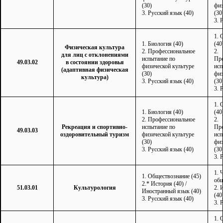
(30)
физ
3. Русский язык (40)
(30
3. 
1. 
1. Биология (40)
(40
Физическая культура
2. Профессиональное
2.
для лиц с отклонениями
испытание по
Про
49.03.02
в состоянии здоровья
физической культуре
исп
(адаптивная физическая
(30)
физ
культура)
3. Русский язык (40)
(30
3. 
1. 
1. Биология (40)
(40
2. Профессиональное
2.
Рекреация и спортивно-
испытание по
Про
49.03.03
оздоровительный туризм
физической культуре
исп
(30)
физ
3. Русский язык (40)
(30
3. 
1. 
1. Обществознание (45)
общ
2.* История (40) /
51.03.01
Культурология
2. 
Иностранный язык (40)
(40
3. Русский язык (40)
3. 
1. 