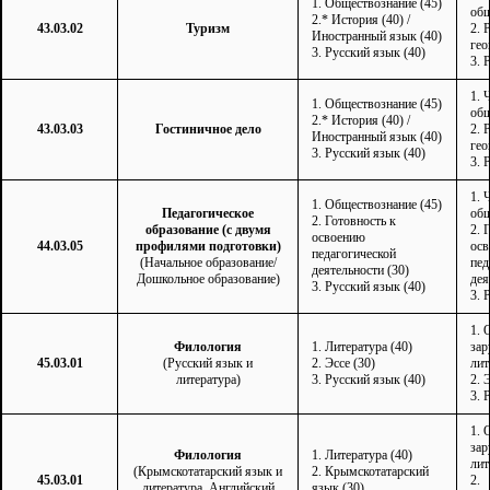
1. Обществознание (45)
общ
2.* История (40) /
43.03.02
Туризм
2. 
Иностранный язык (40)
гео
3. Русский язык (40)
3. 
1. 
1. Обществознание (45)
общ
2.* История (40) /
43.03.03
Гостиничное дело
2. 
Иностранный язык (40)
гео
3. Русский язык (40)
3. 
1. 
1. Обществознание (45)
Педагогическое
общ
2. Готовность к
образование (с двумя
2. 
освоению
44.03.05
профилями подготовки)
ос
педагогической
(Начальное образование/
пед
деятельности (30)
Дошкольное образование)
дея
3. Русский язык (40)
3. 
1. 
Филология
1. Литература (40)
зар
45.03.01
(Русский язык и
2. Эссе (30)
лит
литература)
3. Русский язык (40)
2. 
3. 
1. 
зар
Филология
1. Литература (40)
лит
(Крымскотатарский язык и
2. Крымскотатарский
45.03.01
2.
литература. Английский
язык (30)