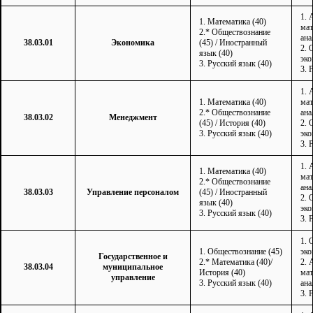
1. 
1. Математика (40)
мат
2.* Обществознание
ана
38.03.01
Экономика
(45) / Иностранный
2. 
язык (40)
эко
3. Русский язык (40)
3. 
1. 
1. Математика (40)
мат
2.* Обществознание
ана
38.03.02
Менеджмент
(45) / История (40)
2. 
3. Русский язык (40)
эко
3. 
1. 
1. Математика (40)
мат
2.* Обществознание
ана
38.03.03
Управление персоналом
(45) / Иностранный
2. 
язык (40)
эко
3. Русский язык (40)
3. 
1. 
1. Обществознание (45)
эко
Государственное и
2.* Математика (40)/
2. 
38.03.04
муниципальное
История (40)
мат
управление
3. Русский язык (40)
ана
3. 