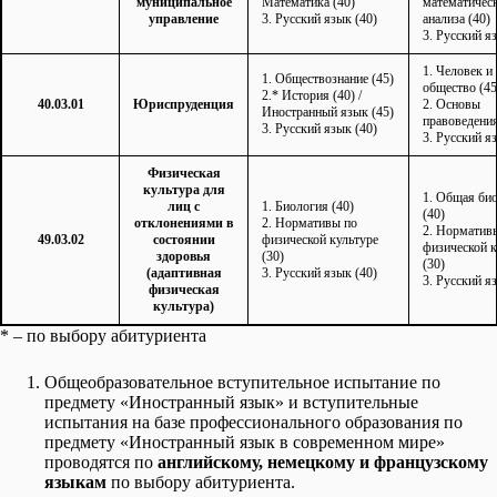
муниципальное
Математика (40)
математичес
управление
3. Русский язык (40)
анализа (40)
3. Русский я
1. Человек и
1. Обществознание (45)
общество (45
2.* История (40) /
40.03.01
Юриспруденция
2. Основы
Иностранный язык (45)
правоведения
3. Русский язык (40)
3. Русский я
Физическая
культура для
1. Общая би
лиц с
1. Биология (40)
(40)
отклонениями в
2. Нормативы по
2. Норматив
49.03.02
состоянии
физической культуре
физической к
здоровья
(30)
(30)
(адаптивная
3. Русский язык (40)
3. Русский я
физическая
культура)
* – по выбору абитуриента
Общеобразовательное вступительное испытание по
предмету «Иностранный язык» и вступительные
испытания на базе профессионального образования по
предмету «Иностранный язык в современном мире»
проводятся по
английскому, немецкому и французскому
языкам
по выбору абитуриента.