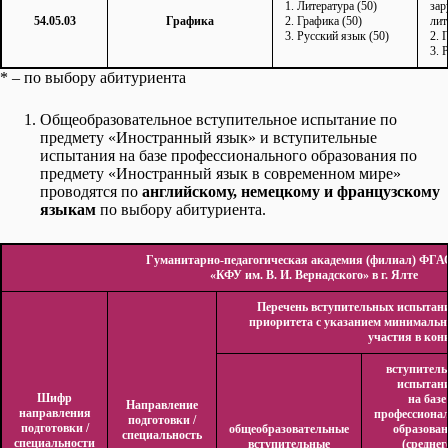
1. Литература (50)
зар
54.05.03
Графика
2. Графика (50)
лит
3. Русский язык (50)
2. 
3. 
* – по выбору абитуриента
Общеобразовательное вступительное испытание по
предмету «Иностранный язык» и вступительные
испытания на базе профессионального образования по
предмету «Иностранный язык в современном мире»
проводятся по
английскому, немецкому и французскому
языкам
по выбору абитуриента.
Гуманитарно-педагогическая академия (филиал) ФГ
«КФУ им. В. И. Вернадского» в г. Ялте
Перечень вступительных испытан
приоритета с указанием минимальн
участия в кон
вступител
испытан
Шифр
на базе
Направление
направления
профессиона
подготовки /
подготовки /
общеобразовательные
образова
специальность
специальности
вступительные
(среднег