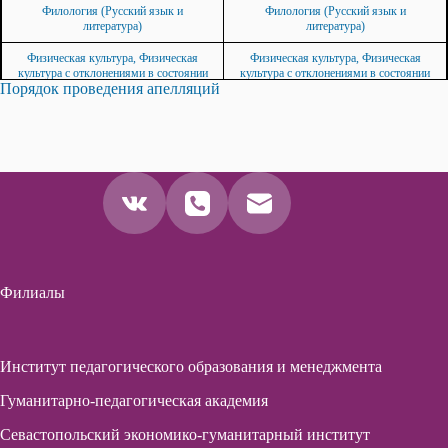
Филология (Русский язык и
Филология (Русский язык и
Анатомия
литература)
литература)
Основы
Физическая культура, Физическая
Физическая культура, Физическая
правоведения
культура с отклонениями в состоянии
культура с отклонениями в состоянии
Порядок проведения апелляций
здоровья
здоровья
Озеленение
населенных мест
Филология (Украинский язык и
Филология (Украинский язык и
литература. Английский язык)
литература. Английский язык)
Физическая
география
Графика
Графика
Экономическая
Филология (Крымскотатарский язык.
Филология (Крымскотатарский язык.
география
Английский язык)
Английский язык)
Основы
Конструктивный рисунок
педагогики
Профессиональное-ориентированное
Иностранный язык
Филиалы
испытание
в современном
мире
Основы пищевых
Институт педагогического образования и менеджмента
технологий
Готовность к
Гуманитарно-педагогическая академия
освоению
педагогической
Севастопольский экономико-гуманитарный институт
деятельности