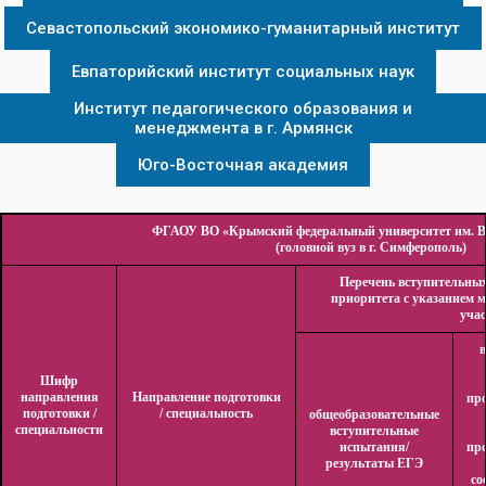
Севастопольский экономико-гуманитарный институт
Евпаторийский институт социальных наук
Институт педагогического образования и
менеджмента в г. Армянск
Юго-Восточная академия
ФГАОУ ВО «Крымский федеральный университет им. В.
(головной вуз в г. Симферополь)
Перечень вступительны
приоритета с указанием 
учас
Шифр
направления
Направление подготовки
пр
подготовки /
/ специальность
общеобразовательные
специальности
вступительные
испытания/
пр
результаты ЕГЭ
со