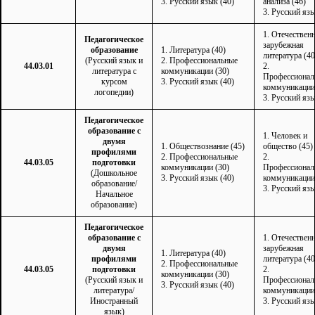
3. Русский язык (40)
анализа (46)
3. Русский язы
1. Отечественн
Педагогическое
зарубежная
образование
1. Литература (40)
литература (40
(Русский язык и
2. Профессиональные
44.03.01
2.
литература с
коммуникации (30)
Профессионал
курсом
3. Русский язык (40)
коммуникации
логопедии)
3. Русский язы
Педагогическое
образование с
1. Человек и
двумя
1. Обществознание (45)
общество (45)
профилями
2. Профессиональные
2.
44.03.05
подготовки
коммуникации (30)
Профессионал
(Дошкольное
3. Русский язык (40)
коммуникации
образование/
3. Русский язы
Начальное
образование)
Педагогическое
образование
c
1. Отечественн
двумя
зарубежная
1. Литература (40)
профилями
литература (40
2. Профессиональные
44.03.05
подготовки
2.
коммуникации (30)
(Русский язык и
Профессионал
3. Русский язык (40)
литература/
коммуникации
Иностранный
3. Русский язы
язык)