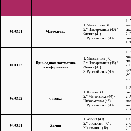
1. 
1. Математика (40)
мат
2.* Информатика (46) /
ана
01.03.01
Математика
Физика (41)
2. 
3. Русский язык (40)
физ
3. 
1. 
мат
1. Математика (40)
ана
Прикладная математика
2.* Информатика (46) /
01.03.02
2. 
и информатика
Физика (41)
пр
3. Русский язык (40)
(46
3. 
1. 
1. Физика (41)
физ
2.* Математика (40) /
2. 
03.03.02
Физика
Информатика (46)
мат
3. Русский язык (40)
ана
3. 
1. Химия (40)
1. 
2.* Биология (40) /
2. 
04.03.01
Химия
Математика (40)
(40