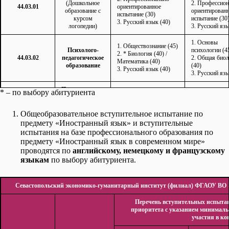
(Дошкольное
2. Профессион
44.03.01
ориентированное
образование с
ориентирован
испытание (30)
курсом
испытание (30
3. Русский язык (40)
логопедии)
3. Русский язы
1. Основы
1. Обществознание (45)
Психолого-
психологии (4
2. * Биология (40) /
44.03.02
педагогическое
2. Общая био
Математика (40)
образование
(40)
3. Русский язык (40)
3. Русский язы
Педагогическое
* – по выбору абитуриента
образование с
1. Основы
двумя
1. Обществознание (45)
педагогики (45
профилями
2. Профессионально-
Общеобразовательное вступительное испытание по
2. Профессион
44.03.05
подготовки
ориентированное
предмету «Иностранный язык» и вступительные
ориентирован
(Дошкольное
испытание (30)
испытания на базе профессионального образования по
испытание (30
образование/
3. Русский язык (40)
3. Русский язы
предмету «Иностранный язык в современном мире»
Начальное
проводятся по
английскому, немецкому и французскому
образование)
языкам
по выбору абитуриента.
Педагогическое
1. Основы
образование с
1. Математика (40)
педагогики (40
двумя
2. Профессионально-
Севастопольский экономико-гуманитарный институт (филиал) ФГАОУ ВО «
2. Профессион
44.03.05
профилями
ориентированное
ориентирован
подготовки
испытание (30)
испытание (30
Перечень вступительных испыта
(Математика.
3. Русский язык (40)
3. Русский язы
приоритета с указанием минималь
Информатика)
участия в ко