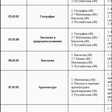
3. Русский язык (40)
3. 
1. 
1. География (40)
гео
2.* Математика (40) /
05.03.02
География
2. 
Биология (40)
гео
3. Русский язык (40)
3. 
1. 
1. География (40)
гео
Экология
и
2.* Математика (40) /
05.03.06
2. 
природопользование
Биология (40)
гео
3. Русский язык (40)
3. 
1. Биология (40)
1. 
2.* Химия (40) /
(40
06.03.01
Биология
Математика (40)
2. 
3. Русский язык (40)
3. 
1. 
мат
1. Математика (40)
ана
2. Рисунок и черчение:
2. 
07.03.01
Архитектура
архитектурное
чер
проектирование (30)
арх
3. Русский язык (40)
про
3. 
1. 