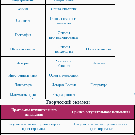
Химия
Общая биология
Основы сельского
Биология
хозяйства
Основы
География
программирования
Основы
Обществознание
Обществознание
психологии
Человек и
История
История
общество
Иностранный язык
Основы экономики
Литература
История России
Литература
Математика (для
Рекреационная
иностранцев)
география
Творческий экзамен
Физика (для
Программа вступительного
Иностранный язык
Пример вступительного испытания
иностранцев)
испытания
Отечественная и
Рисунок и черчение: архитектурное
Рисунок и черчение: архитектурное
зарубежная
проектирование
проектирование
литература