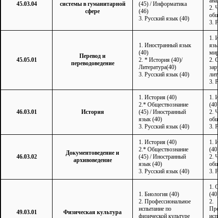
ана
45.03.04
системы в гуманитарной
(45) / Информатика
2. 
сфере
(46)
общ
3. Русский язык (40)
3. 
1. 
1. Иностранный язык
язы
(40)
мир
Перевод и
45.05.01
2. * История (40)/
2. 
переводоведение
Литература(40)
зар
3. Русский язык (40)
лит
3. 
1. История (40)
1. 
2.* Обществознание
(40
46.03.01
История
(45) / Иностранный
2. 
язык (40)
общ
3. Русский язык (40)
3. 
1. История (40)
1. 
2.* Обществознание
(40
Документоведение и
46.03.02
(45) / Иностранный
2. 
архивоведение
язык (40)
общ
3. Русский язык (40)
3. 
1. 
1. Биология (40)
(40
2. Профессиональное
2.
испытание по
Про
49.03.01
Физическая культура
физической культуре
исп