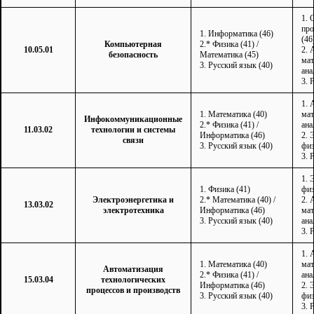
1. 
пр
1. Информатика (46)
(46
Компьютерная
2.* Физика (41) /
10.05.01
2. 
безопасность
Математика (45)
мат
3. Русский язык (40)
ана
3. 
1. 
1. Математика (40)
мат
Инфокоммуникационные
2.* Физика (41) /
ана
11.03.02
технологии и системы
Информатика (46)
2. 
связи
3. Русский язык (40)
физ
3. 
1. 
1. Физика (41)
физ
Электроэнергетика и
2.* Математика (40) /
2. 
13.03.02
электротехника
Информатика (46)
мат
3. Русский язык (40)
ана
3. 
1. 
1. Математика (40)
мат
Автоматизация
2.* Физика (41) /
ана
15.03.04
технологических
Информатика (46)
2. 
процессов и производств
3. Русский язык (40)
физ
3. 