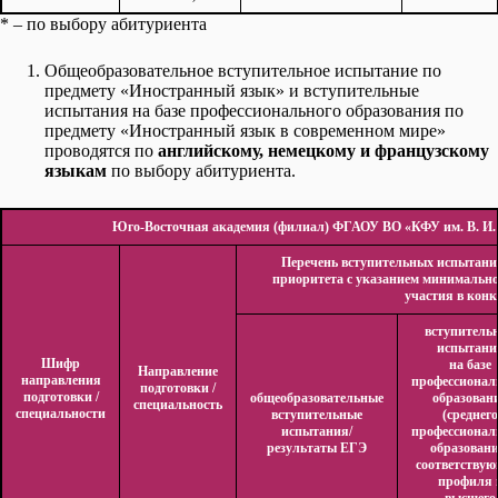
* – по выбору абитуриента
Общеобразовательное вступительное испытание по
предмету «Иностранный язык» и вступительные
испытания на базе профессионального образования по
предмету «Иностранный язык в современном мире»
проводятся по
английскому, немецкому и французскому
языкам
по выбору абитуриента.
Юго-Восточная академия (филиал) ФГАОУ ВО «КФУ им. В. И.
Перечень вступительных испытани
приоритета с указанием минимально
участия в конк
вступитель
испытани
Шифр
на базе
Направление
направления
профессионал
подготовки /
подготовки /
общеобразовательные
образован
специальность
специальности
вступительные
(среднего
испытания/
профессионал
результаты ЕГЭ
образовани
соответствую
профиля 
высшего