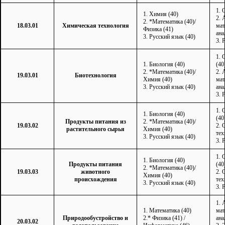
1. 
1. Химия (40)
2. 
2. *Математика (40)/
18.03.01
Химическая технология
мат
Физика (41)
ана
3. Русский язык (40)
3. 
1. 
1. Биология (40)
(40
2. *Математика (40)/
2. 
19.03.01
Биотехнология
Химия (40)
мат
3. Русский язык (40)
ана
3. 
1. 
1. Биология (40)
(40
Продукты питания из
2. *Математика (40)/
19.03.02
2. 
растительного сырья
Химия (40)
тех
3. Русский язык (40)
3. 
1. 
1. Биология (40)
Продукты питания
(40
2. *Математика (40)/
19.03.03
животного
2. 
Химия (40)
происхождения
тех
3. Русский язык (40)
3. 
1. 
1. Математика (40)
мат
Природообустройство и
2.* Физика (41) /
ана
20.03.02