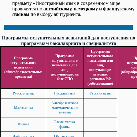
предмету «Иностранный язык в современном мире»
проводятся по
английскому, немецкому и французскому
языкам
по выбору абитуриента.
Инструкция прохождения компьютерного тестирования
Программы вступительных испытаний для поступления по
программам бакалавриата и специалитета
Программа
Программа
вступительного
Программа
П
вступительного
испытания для
вступительного
вступ
испытания для
лиц,
испытания
исп
лиц,
поступающих
(общеобразовательные
(общеобр
поступающих на
из новых
предметы)
пре
базе СПО
регионов РФ
(собеседование)
Русский язык
Русский язык
Русский язык
Алгебра и начала
Математика
математического
анализа
Элементарная
Физика
физика
Информатика
Общая химия