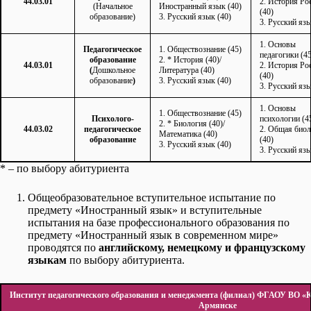
44.03.01
2. История Ро
(Начальное
Иностранный язык (40)
(40)
образование)
3. Русский язык (40)
3. Русский язы
1. Основы
Педагогическое
1. Обществознание (45)
педагогики (45
образование
2. * История (40)/
44.03.01
2. История Ро
(
Дошкольное
Литература (40)
(40)
образование
)
3. Русский язык (40)
3. Русский язы
1. Основы
1. Обществознание (45)
Психолого-
психологии (4
2. * Биология (40)/
44.03.02
педагогическое
2. Общая био
Математика (40)
образование
(40)
3. Русский язык (40)
3. Русский язы
* – по выбору абитуриента
Общеобразовательное вступительное испытание по
предмету «Иностранный язык» и вступительные
испытания на базе профессионального образования по
предмету «Иностранный язык в современном мире»
проводятся по
английскому, немецкому и французскому
языкам
по выбору абитуриента.
Институт педагогического образования и менеджмента (филиал) ФГАОУ ВО «КФУ
Армянске