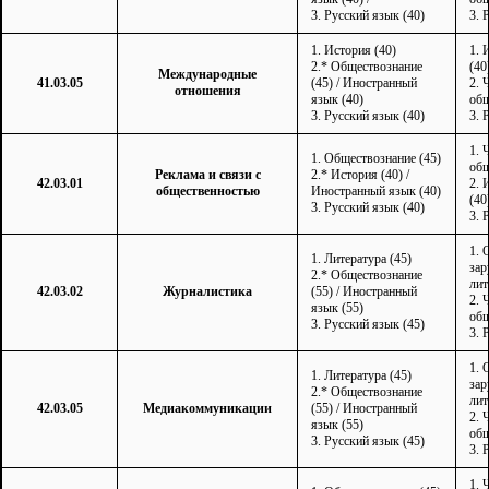
3. Русский язык (40)
3. 
1. История (40)
1. 
2.* Обществознание
(40
Международные
41.03.05
(45) / Иностранный
2. 
отношения
язык (40)
общ
3. Русский язык (40)
3. 
1. 
1. Обществознание (45)
общ
Реклама и связи с
2.* История (40) /
42.03.01
2. 
общественностью
Иностранный язык (40)
(40
3. Русский язык (40)
3. 
1. 
1. Литература (45)
зар
2.* Обществознание
лит
42.03.02
Журналистика
(55) / Иностранный
2. 
язык (55)
общ
3. Русский язык (45)
3. 
1. 
1. Литература (45)
зар
2.* Обществознание
лит
42.03.05
Медиакоммуникации
(55) / Иностранный
2. 
язык (55)
общ
3. Русский язык (45)
3. 
1. 