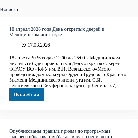
Новости
18 апреля 2026 года День открытых дверей в
Медицинском институте
17.03.2026
18 апреля 2026 года с 11:00 до 15:00 в Медицинском
институте будет проводиться День открытых дверей
ФГАОУ ВО «КФУ им. В.И. Вернадского»Место
проведения: дом культуры Ордена Трудового Красного
Знамени Медицинского института им. С.И.
Георгиевского (Симферополь, бульвар Ленина 5/7)
Подробнее
18
апреля
2026
года
День
открытых
дверей
Опубликованы правила приема по программам
в
высшего образования (бакалавриат, специалитет,