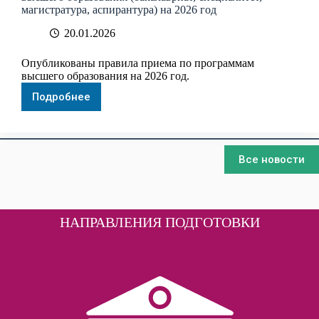
Медицинском
магистратура, аспирантура) на 2026 год
институте
20.01.2026
Опубликованы правила приема по программам
высшего образования на 2026 год.
Подробнее
Опубликованы
правила
приема
по
программам
Все новости
высшего
образования
(бакалавриат,
специалитет,
магистратура,
НАПРАВЛЕНИЯ ПОДГОТОВКИ
аспирантура)
на
2026
год