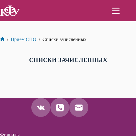
Перейти
к
сути
/
Прием СПО
/
Списки зачисленных
Главная
СПИСКИ ЗАЧИСЛЕННЫХ
Филиалы