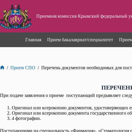
Перейти
к
сути
Приемная комиссия Крымский федеральный ун
Главная
Прием бакалавриат/специалитет
Прием
/
Прием СПО
/
Перечень документов необходимых для пос
Главная
ПЕРЕЧЕН
При подаче заявления о приеме поступающий предъявляет сле
Оригинал или ксерокопию документов, удостоверяющих ег
Оригинал или ксерокопию документа государственного об
4 фотографии.
Поступающими на специальность «Фармация», «Стоматология ор