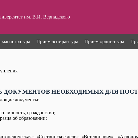
иверситет им. В.И. Вернадского
 магистратура
Прием аспирантура
Прием ординатура
Пр
тупления
Ь ДОКУМЕНТОВ НЕОБХОДИМЫХ ДЛЯ ПОС
дующие документы:
о личность, гражданство;
разца об образовании;
топедическая», «Сестринское дело», «Ветеринария», «Агрономи