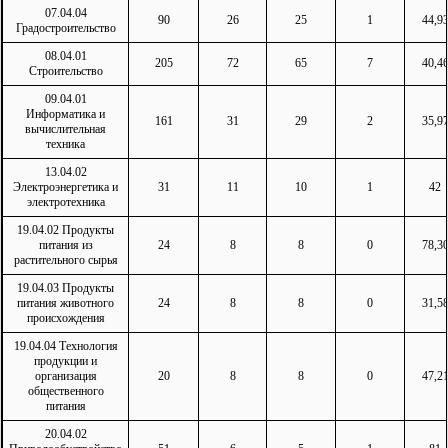
07.04.04
90
26
25
1
44,9
Градостроительство
08.04.01
205
72
65
7
40,4
Строительство
09.04.01
Информатика и
161
31
29
2
35,9
вычислительная
техника
13.04.02
Электроэнергетика и
31
11
10
1
42
электротехника
19.04.02 Продукты
питания из
24
8
8
0
78,3
растительного сырья
19.04.03 Продукты
питания животного
24
8
8
0
31,5
происхождения
19.04.04 Технология
продукции и
организация
20
8
8
0
47,2
общественного
питания
20.04.02