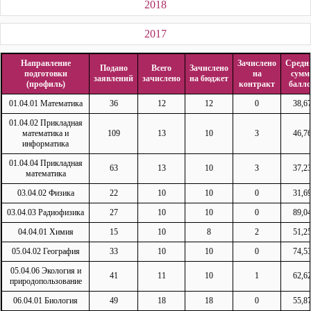
2018
2017
Направление
Зачислено
Средн
Подано
Всего
Зачислено
подготовки
на
сумм
заявлений
зачислено
на бюджет
(профиль)
контракт
балло
01.04.01 Математика
36
12
12
0
38,6
01.04.02 Прикладная
математика и
109
13
10
3
46,7
информатика
01.04.04 Прикладная
63
13
10
3
37,2
математика
03.04.02 Физика
22
10
10
0
31,6
03.04.03 Радиофизика
27
10
10
0
89,0
04.04.01 Химия
15
10
8
2
51,2
05.04.02 География
33
10
10
0
74,5
05.04.06 Экология и
41
11
10
1
62,6
природопользование
06.04.01 Биология
49
18
18
0
55,8