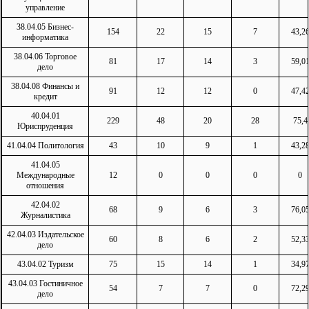
управление
38.04.05 Бизнес-
154
22
15
7
43,2
информатика
38.04.06 Торговое
81
17
14
3
59,0
дело
38.04.08 Финансы и
91
12
12
0
47,4
кредит
40.04.01
229
48
20
28
75,4
Юриспруденция
41.04.04 Политология
43
10
9
1
43,2
41.04.05
Международные
12
0
0
0
0
отношения
42.04.02
68
9
6
3
76,0
Журналистика
42.04.03 Издательское
60
8
6
2
52,3
дело
43.04.02 Туризм
75
15
14
1
34,9
43.04.03 Гостиничное
54
7
7
0
72,2
дело