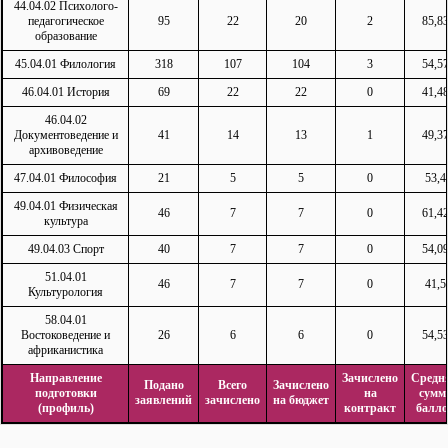
44.04.02 Психолого-
педагогическое
95
22
20
2
85,8
образование
45.04.01 Филология
318
107
104
3
54,5
46.04.01 История
69
22
22
0
41,4
46.04.02
Документоведение и
41
14
13
1
49,3
архивоведение
47.04.01 Философия
21
5
5
0
53,4
49.04.01 Физическая
46
7
7
0
61,4
культура
49.04.03 Спорт
40
7
7
0
54,0
51.04.01
46
7
7
0
41,5
Культурология
58.04.01
Востоковедение и
26
6
6
0
54,5
африканистика
Направление
Зачислено
Средн
Подано
Всего
Зачислено
подготовки
на
сумм
заявлений
зачислено
на бюджет
(профиль)
контракт
балло