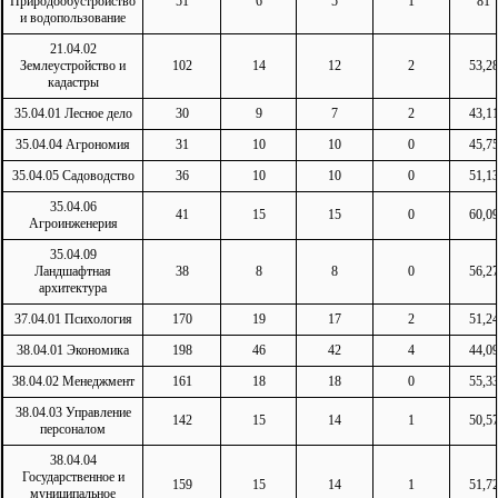
Природообустройство
51
6
5
1
81
и водопользование
21.04.02
Землеустройство и
102
14
12
2
53,2
кадастры
35.04.01 Лесное дело
30
9
7
2
43,1
35.04.04 Агрономия
31
10
10
0
45,7
35.04.05 Садоводство
36
10
10
0
51,1
35.04.06
41
15
15
0
60,0
Агроинженерия
35.04.09
Ландшафтная
38
8
8
0
56,2
архитектура
37.04.01 Психология
170
19
17
2
51,2
38.04.01 Экономика
198
46
42
4
44,0
38.04.02 Менеджмент
161
18
18
0
55,3
38.04.03 Управление
142
15
14
1
50,5
персоналом
38.04.04
Государственное и
159
15
14
1
51,7
муниципальное