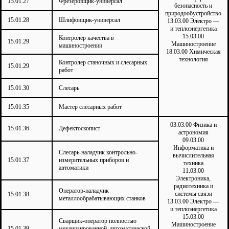
15.01.27
Фрезеровщик-универсал
безопасность и
природообустройство
15.01.28
Шлифовщик-универсал
13.03.00 Электро —
и теплоэнергетика
15.03.00
Контролер качества в
15.01.29
Машиностроение
машиностроении
18.03.00 Химическая
технология
Контролер станочных и слесарных
15.01.29
работ
15.01.30
Слесарь
15.01.35
Мастер слесарных работ
03.03.00 Физика и
15.01.36
Дефектоскопист
астрономия
09.03.00
Информатика и
Слесарь-наладчик контрольно-
вычислительная
15.01.37
измерительных приборов и
техника
автоматики
11.03.00
Электроника,
радиотехника и
Оператор-наладчик
системы связи
15.01.38
металлообрабатывающих станков
13.03.00 Электро —
и теплоэнергетика
15.03.00
Сварщик-оператор полностью
Машиностроение
15.01.39
механизированной, автоматической