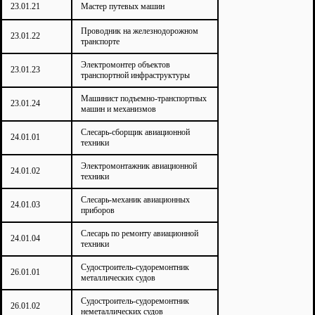
23.01.21
Мастер путевых машин
Проводник на железнодорожном
23.01.22
транспорте
Электромонтер объектов
23.01.23
транспортной инфраструктуры
Машинист подъемно-транспортных
23.01.24
машин и механизмов
Слесарь-сборщик авиационной
24.01.01
техники
Электромонтажник авиационной
24.01.02
техники
Слесарь-механик авиационных
24.01.03
приборов
Слесарь по ремонту авиационной
24.01.04
техники
Судостроитель-судоремонтник
26.01.01
металлических судов
Судостроитель-судоремонтник
26.01.02
неметаллических судов