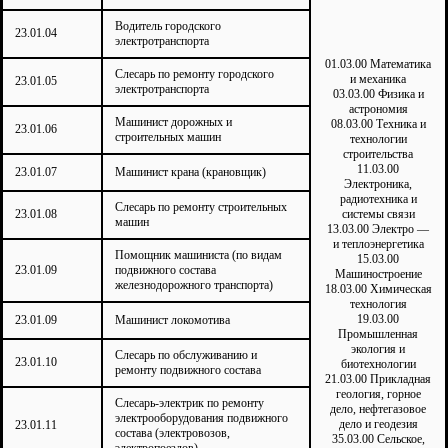
Водитель городского
23.01.04
электротранспорта
01.03.00 Математика
Слесарь по ремонту городского
и механика
23.01.05
электротранспорта
03.03.00 Физика и
астрономия
Машинист дорожных и
08.03.00 Техника и
23.01.06
строительных машин
технологии
строительства
11.03.00
23.01.07
Машинист крана (крановщик)
Электроника,
радиотехника и
Слесарь по ремонту строительных
23.01.08
системы связи
машин
13.03.00 Электро —
и теплоэнергетика
Помощник машиниста (по видам
15.03.00
23.01.09
подвижного состава
Машиностроение
железнодорожного транспорта)
18.03.00 Химическая
технология
19.03.00
23.01.09
Машинист локомотива
Промышленная
экология и
Слесарь по обслуживанию и
23.01.10
биотехнологии
ремонту подвижного состава
21.03.00 Прикладная
геология, горное
Слесарь-электрик по ремонту
дело, нефтегазовое
электрооборудования подвижного
дело и геодезия
23.01.11
состава (электровозов,
35.03.00 Сельское,