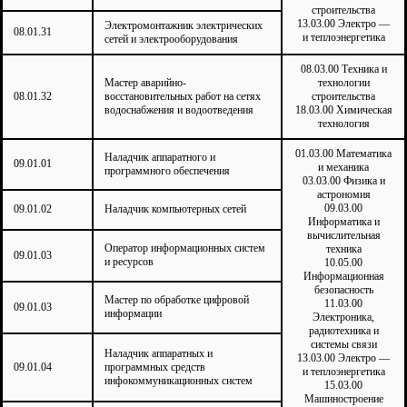
строительства
13.03.00 Электро —
Электромонтажник электрических
08.01.31
и теплоэнергетика
сетей и электрооборудования
08.03.00 Техника и
Мастер аварийно-
технологии
08.01.32
восстановительных работ на сетях
строительства
водоснабжения и водоотведения
18.03.00 Химическая
технология
01.03.00 Математика
Наладчик аппаратного и
09.01.01
и механика
программного обеспечения
03.03.00 Физика и
астрономия
09.03.00
09.01.02
Наладчик компьютерных сетей
Информатика и
вычислительная
Оператор информационных систем
техника
09.01.03
и ресурсов
10.05.00
Информационная
безопасность
Мастер по обработке цифровой
11.03.00
09.01.03
информации
Электроника,
радиотехника и
системы связи
Наладчик аппаратных и
13.03.00 Электро —
09.01.04
программных средств
и теплоэнергетика
инфокоммуникационных систем
15.03.00
Машиностроение