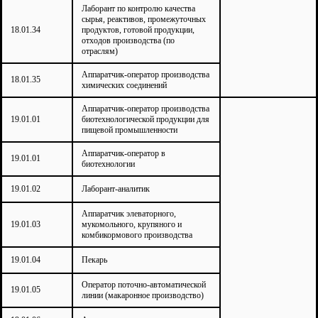
Лаборант по контролю качества
сырья, реактивов, промежуточных
18.01.34
продуктов, готовой продукции,
отходов производства (по
отраслям)
Аппаратчик-оператор производства
18.01.35
химических соединений
Аппаратчик-оператор производства
19.01.01
биотехнологической продукции для
пищевой промышленности
Аппаратчик-оператор в
19.01.01
биотехнологии
19.01.02
Лаборант-аналитик
Аппаратчик элеваторного,
19.01.03
мукомольного, крупяного и
комбикормового производства
19.01.04
Пекарь
Оператор поточно-автоматической
19.01.05
линии (макаронное производство)